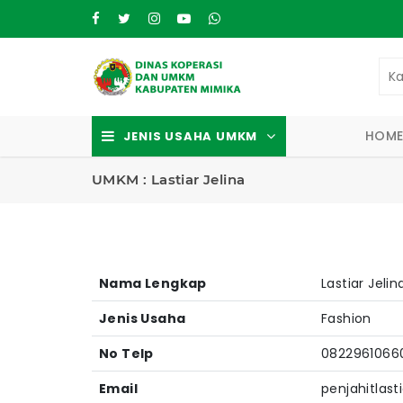
HOM
JENIS USAHA UMKM
UMKM : Lastiar Jelina
Nama Lengkap
Lastiar Jelin
Jenis Usaha
Fashion
No Telp
0822961066
Email
penjahitlas