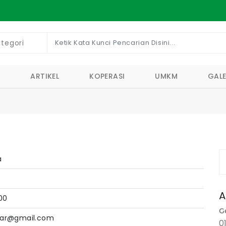
E
ARTIKEL
KOPERASI
UMKM
GALE
a
A
00
G
tiar@gmail.com
0