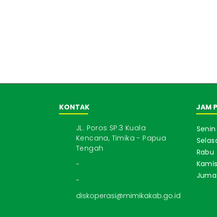
KONTAK
JAM 
JL. Poros SP.3 Kuala
Senin
Kencana, Timika - Papua
Selas
Tengah
Rabu
Kami
-
Juma
-
diskoperasi@mimikakab.go.id