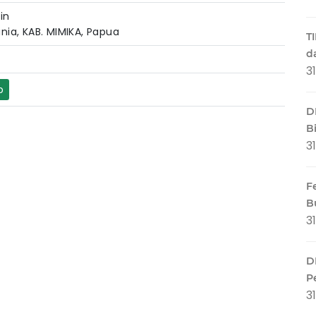
in
nia, KAB. MIMIKA, Papua
T
d
3
p
D
B
3
F
B
3
D
P
3