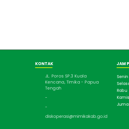
KONTAK
JAM 
JL. Poros SP.3 Kuala
Senin
Kencana, Timika - Papua
Selas
Tengah
Rabu
Kami
-
Juma
-
diskoperasi@mimikakab.go.id