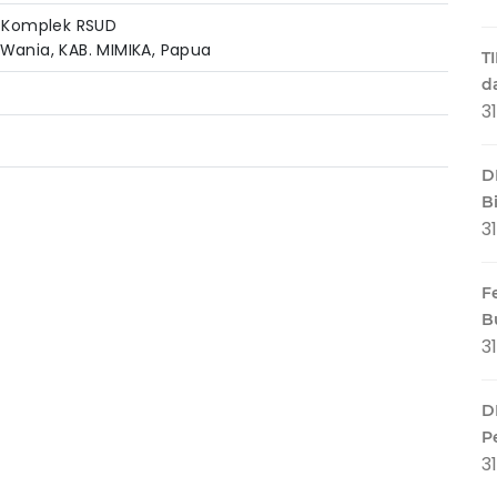
o Komplek RSUD
Wania, KAB. MIMIKA, Papua
T
d
3
D
B
3
F
B
3
D
P
3