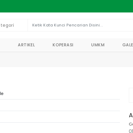
E
ARTIKEL
KOPERASI
UMKM
GALE
le
A
G
0